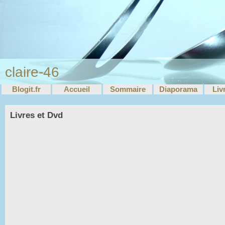
claire-46
Blogit.fr
Accueil
Sommaire
Diaporama
Liv
Livres et Dvd